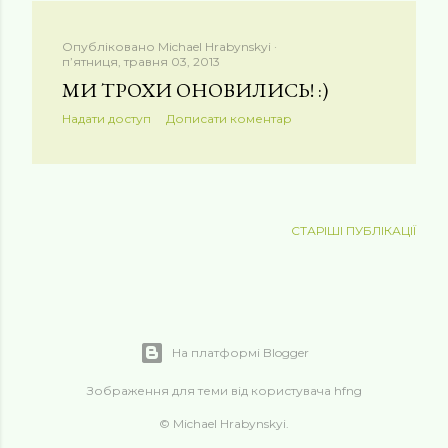
Опубліковано
Michael Hrabynskyi
пʼятниця, травня 03, 2013
МИ ТРОХИ ОНОВИЛИСЬ! :)
Надати доступ
Дописати коментар
СТАРІШІ ПУБЛІКАЦІЇ
На платформі Blogger
Зображення для теми від користувача
hfng
© Michael Hrabynskyi.