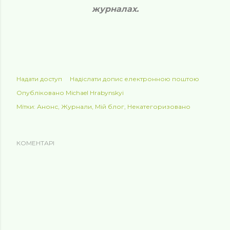
журналах.
Надати доступ
Надіслати допис електронною поштою
Опубліковано
Michael Hrabynskyi
Мітки:
Анонс
Журнали
Мій блог
Некатегоризовано
КОМЕНТАРІ