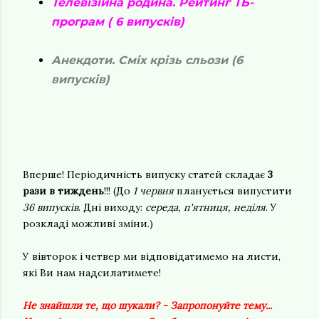
Телевізійна родина. Рейтинг ТБ-
програм ( 6 випусків)
Анекдоти. Сміх крізь сльози (6
випусків)
Вперше! Періодичність випуску статей складає
3
рази в тиждень
!!! (До
1 червня
планується випустити
36 випусків
. Дні виходу:
середа, п'ятниця, неділя
. У
розкладі можливі зміни.)
У вівторок і четвер ми відповідатимемо на листи,
які Ви нам надсилатимете!
Не знайшли те, що шукали? - Запропонуйте тему...