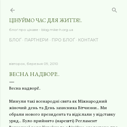
Перейти до основного вмісту
ЦІНУЙМО ЧАС ДЛЯ ЖИТТЯ!..
блоґ про цікаве - blog.mike-h.org.ua
БЛОҐ
ПАРТНЕРИ
ПРО БЛОҐ
КОНТАКТ
вівторок, березня 09, 2010
ВЕСНА НАДВОРІ!..
Весна надворі!..
Минули такі всенародні свята як Міжнародний
жіночий день та День захисника Вітчизни... Ми
обрали нового президента та відіслали у відставку
уряд... Було прийнято (нарешті) Регламент