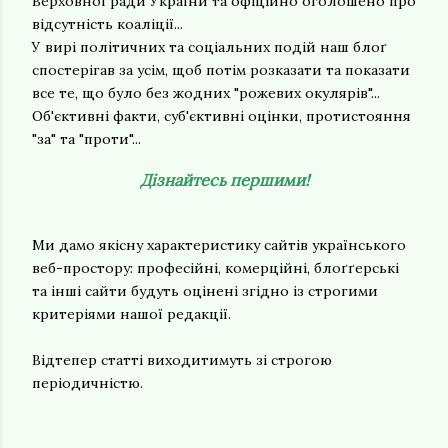
Верховної ради України та офіційно оголошено про
відсутність коаліції...
У вирі політичних та соціальних подій наш блоґ
спостерігав за усім, щоб потім розказати та показати
все те, що було без жодних "рожевих окулярів"...
Об'єктивні факти, суб'єктивні оцінки, протистояння
"за" та "проти"...
Дізнайтесь першими!
Ми дамо якісну характеристику сайтів українського
веб-простору: професійні, комерційні, блоґґерські
та інші сайти будуть оцінені згідно із строгими
критеріями нашої редакції.
Відтепер статті виходитимуть зі строгою
періодичністю.